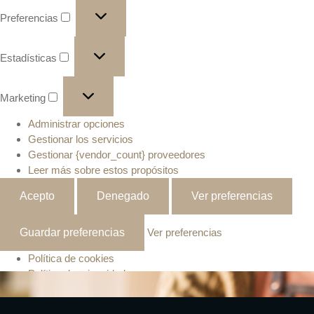
Preferencias
Estadísticas
Marketing
Administrar opciones
Gestionar los servicios
Gestionar {vendor_count} proveedores
Leer más sobre estos propósitos
Acepto
Denegado
Ver preferencias
Guardar preferencias
Ver preferencias
Política de cookies
Política de privacidad
Aviso Legal